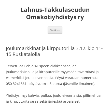
Lahnus-Takkulaseudun
Omakotiyhdistys ry
Siirry
Valikko
sisältöön
Joulumarkkinat ja kirpputori la 3.12. klo 11-
15 Ruskatalolla
Tervetuloa Pohjois-Espoon eläkkeensaajien
joulumarkkinoille ja kirpputorille myymään tavaroitasi ja
esimerkiksi joululeivonnaisia. Pöytä varataan numerosta:
050 3241861, pöytävuokra 5 euroa (jäsenille ilmainen).
Yhdistys myy kahvia, pullaa, joululeivonnaisia, pillimehua
ja kirpputoritavaraa sekä järjestää arpajaiset.