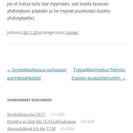
Jos et halua tulla itse myymään, voit tuoda tavarasi
yhdistyksen pöytään ja he myyvät puolestasi (tuotto
yhdistykselle).
Julkaistu
28.11.2016
kategoriassa
Uutiset
.
Artikkelien
←
Syyskokouksessa puhutaan
Työpaikkailmoitus Pohjois-
selaus
aurinkosähköstä!
Espoon asukasfoorumiin
→
VIIMEISIMMÄT KUULUMISET
Syyskokous ma 10.11.
7.11.2025
Elorieha su 24.8. klo 13-16 Lahnuksessa
13.8.2025
Siivoustalkoot 6.5. klo 17.30
23.4.2025