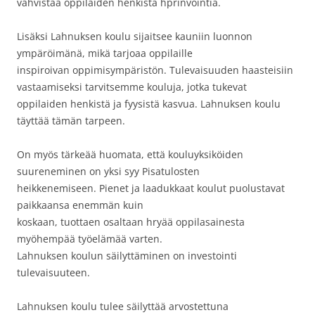
vahvistaa oppilaiden henkistä hprinvointia.
Lisäksi Lahnuksen koulu sijaitsee kauniin luonnon
ympäröimänä, mikä tarjoaa oppilaille
inspiroivan oppimisympäristön. Tulevaisuuden haasteisiin
vastaamiseksi tarvitsemme kouluja, jotka tukevat
oppilaiden henkistä ja fyysistä kasvua. Lahnuksen koulu
täyttää tämän tarpeen.
On myös tärkeää huomata, että kouluyksiköiden
suureneminen on yksi syy Pisatulosten
heikkenemiseen. Pienet ja laadukkaat koulut puolustavat
paikkaansa enemmän kuin
koskaan, tuottaen osaltaan hryää oppilasainesta
myöhempää työelämää varten.
Lahnuksen koulun säilyttäminen on investointi
tulevaisuuteen.
Lahnuksen koulu tulee säilyttää arvostettuna