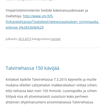
Ympäristöministeriön tiedote kokonaisuudessaan ja
lisätietoja:
http://www.ym.fi/fi-
FI/Ajankohtaista/Tiedotteet/Jatevesiasetuksen_siirtymaaika_
pitenee_k%2833046%29
Julkaistu
30.3.2015
kategoriassa
Uutiset
.
Talviriehassa 150 kävijää
Kiitokset kaikille Talviriehassa 7.3.2015 käyneille ja muille
mukana olleille! Lahjomaton makkaralaskuri viittaa siihen,
että riehassa kävi noin 150 ihmistä. Luontopolku ja siihen
liittyvä visa oli ylivoimaisesti suosituin koko perheen
yhteinen ohjelmanumero ensimmäisessä Talviriehassa.