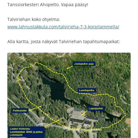
Tanssiorkesteri Ahopelto. Vapaa pääsy!
Talviriehan koko ohjelma:
www.lahnustakkula.com/talvirieha-7-3-korpilammella/
Alla kartta, josta näkyvät Talviriehan tapahtumapaikat: