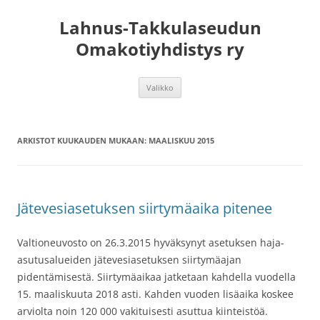
Lahnus-Takkulaseudun
Omakotiyhdistys ry
Siirry
Valikko
sisältöön
ARKISTOT KUUKAUDEN MUKAAN:
MAALISKUU 2015
Jätevesiasetuksen siirtymäaika pitenee
Valtioneuvosto on 26.3.2015 hyväksynyt asetuksen haja-
asutusalueiden jätevesiasetuksen siirtymäajan
pidentämisestä. Siirtymäaikaa jatketaan kahdella vuodella
15. maaliskuuta 2018 asti. Kahden vuoden lisäaika koskee
arviolta noin 120 000 vakituisesti asuttua kiinteistöä.