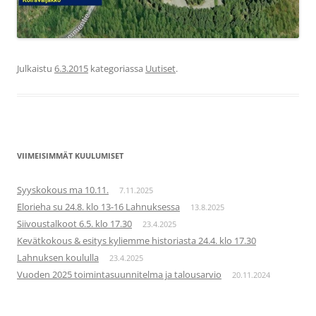
Julkaistu
6.3.2015
kategoriassa
Uutiset
.
VIIMEISIMMÄT KUULUMISET
Syyskokous ma 10.11.
7.11.2025
Elorieha su 24.8. klo 13-16 Lahnuksessa
13.8.2025
Siivoustalkoot 6.5. klo 17.30
23.4.2025
Kevätkokous & esitys kyliemme historiasta 24.4. klo 17.30
Lahnuksen koululla
23.4.2025
Vuoden 2025 toimintasuunnitelma ja talousarvio
20.11.2024