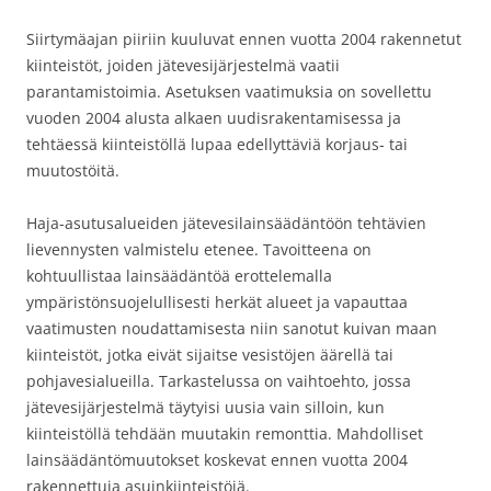
Siirtymäajan piiriin kuuluvat ennen vuotta 2004 rakennetut
kiinteistöt, joiden jätevesijärjestelmä vaatii
parantamistoimia. Asetuksen vaatimuksia on sovellettu
vuoden 2004 alusta alkaen uudisrakentamisessa ja
tehtäessä kiinteistöllä lupaa edellyttäviä korjaus- tai
muutostöitä.
Haja-asutusalueiden jätevesilainsäädäntöön tehtävien
lievennysten valmistelu etenee. Tavoitteena on
kohtuullistaa lainsäädäntöä erottelemalla
ympäristönsuojelullisesti herkät alueet ja vapauttaa
vaatimusten noudattamisesta niin sanotut kuivan maan
kiinteistöt, jotka eivät sijaitse vesistöjen äärellä tai
pohjavesialueilla. Tarkastelussa on vaihtoehto, jossa
jätevesijärjestelmä täytyisi uusia vain silloin, kun
kiinteistöllä tehdään muutakin remonttia. Mahdolliset
lainsäädäntömuutokset koskevat ennen vuotta 2004
rakennettuja asuinkiinteistöjä.