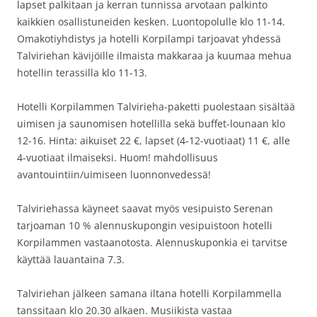
lapset palkitaan ja kerran tunnissa arvotaan palkinto
kaikkien osallistuneiden kesken. Luontopolulle klo 11-14.
Omakotiyhdistys ja hotelli Korpilampi tarjoavat yhdessä
Talviriehan kävijöille ilmaista makkaraa ja kuumaa mehua
hotellin terassilla klo 11-13.
Hotelli Korpilammen Talvirieha-paketti puolestaan sisältää
uimisen ja saunomisen hotellilla sekä buffet-lounaan klo
12-16. Hinta: aikuiset 22 €, lapset (4-12-vuotiaat) 11 €, alle
4-vuotiaat ilmaiseksi. Huom! mahdollisuus
avantouintiin/uimiseen luonnonvedessä!
Talviriehassa käyneet saavat myös vesipuisto Serenan
tarjoaman 10 % alennuskupongin vesipuistoon hotelli
Korpilammen vastaanotosta. Alennuskuponkia ei tarvitse
käyttää lauantaina 7.3.
Talviriehan jälkeen samana iltana hotelli Korpilammella
tanssitaan klo 20.30 alkaen. Musiikista vastaa