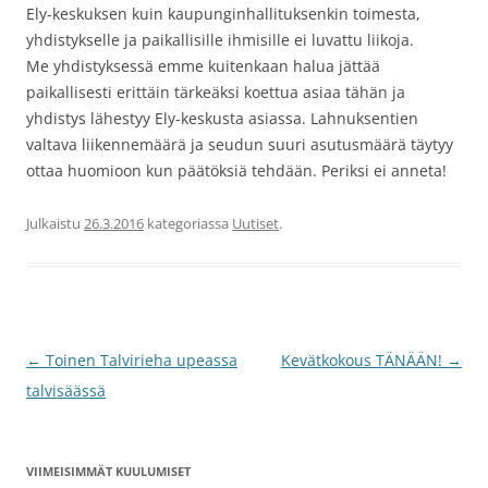
Ely-keskuksen kuin kaupunginhallituksenkin toimesta,
yhdistykselle ja paikallisille ihmisille ei luvattu liikoja.
Me yhdistyksessä emme kuitenkaan halua jättää
paikallisesti erittäin tärkeäksi koettua asiaa tähän ja
yhdistys lähestyy Ely-keskusta asiassa. Lahnuksentien
valtava liikennemäärä ja seudun suuri asutusmäärä täytyy
ottaa huomioon kun päätöksiä tehdään. Periksi ei anneta!
Julkaistu
26.3.2016
kategoriassa
Uutiset
.
Artikkelien
←
Toinen Talvirieha upeassa
Kevätkokous TÄNÄÄN!
→
selaus
talvisäässä
VIIMEISIMMÄT KUULUMISET