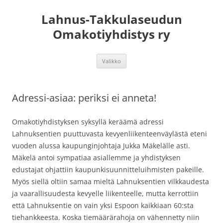
Lahnus-Takkulaseudun
Omakotiyhdistys ry
Siirry
Valikko
sisältöön
Adressi-asiaa: periksi ei anneta!
Omakotiyhdistyksen syksyllä keräämä adressi
Lahnuksentien puuttuvasta kevyenliikenteenväylästä eteni
vuoden alussa kaupunginjohtaja Jukka Mäkelälle asti.
Mäkelä antoi sympatiaa asiallemme ja yhdistyksen
edustajat ohjattiin kaupunkisuunnitteluihmisten pakeille.
Myös siellä oltiin samaa mieltä Lahnuksentien vilkkaudesta
ja vaarallisuudesta kevyelle liikenteelle, mutta kerrottiin
että Lahnuksentie on vain yksi Espoon kaikkiaan 60:sta
tiehankkeesta. Koska tiemäärärahoja on vähennetty niin