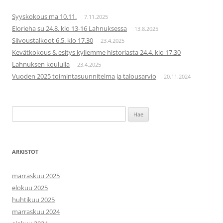
Syyskokous ma 10.11.
7.11.2025
Elorieha su 24.8. klo 13-16 Lahnuksessa
13.8.2025
Siivoustalkoot 6.5. klo 17.30
23.4.2025
Kevätkokous & esitys kyliemme historiasta 24.4. klo 17.30
Lahnuksen koululla
23.4.2025
Vuoden 2025 toimintasuunnitelma ja talousarvio
20.11.2024
Haku:
ARKISTOT
marraskuu 2025
elokuu 2025
huhtikuu 2025
marraskuu 2024