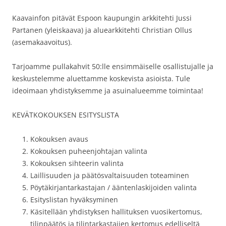
Kaavainfon pitävät Espoon kaupungin arkkitehti Jussi
Partanen (yleiskaava) ja aluearkkitehti Christian Ollus
(asemakaavoitus).
Tarjoamme pullakahvit 50:lle ensimmäiselle osallistujalle ja
keskustelemme aluettamme koskevista asioista. Tule
ideoimaan yhdistyksemme ja asuinalueemme toimintaa!
KEVÄTKOKOUKSEN ESITYSLISTA
Kokouksen avaus
Kokouksen puheenjohtajan valinta
Kokouksen sihteerin valinta
Laillisuuden ja päätösvaltaisuuden toteaminen
Pöytäkirjantarkastajan / ääntenlaskijoiden valinta
Esityslistan hyväksyminen
Käsitellään yhdistyksen hallituksen vuosikertomus,
tilinpäätös ja tilintarkastajien kertomus edelliseltä