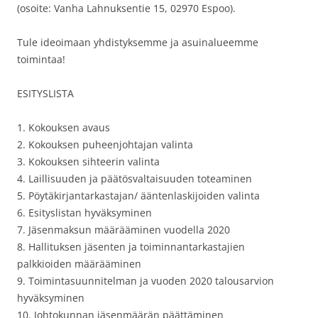
(osoite: Vanha Lahnuksentie 15, 02970 Espoo).
Tule ideoimaan yhdistyksemme ja asuinalueemme
toimintaa!
ESITYSLISTA
1. Kokouksen avaus
2. Kokouksen puheenjohtajan valinta
3. Kokouksen sihteerin valinta
4. Laillisuuden ja päätösvaltaisuuden toteaminen
5. Pöytäkirjantarkastajan/ ääntenlaskijoiden valinta
6. Esityslistan hyväksyminen
7. Jäsenmaksun määrääminen vuodella 2020
8. Hallituksen jäsenten ja toiminnantarkastajien
palkkioiden määrääminen
9. Toimintasuunnitelman ja vuoden 2020 talousarvion
hyväksyminen
10. Johtokunnan jäsenmäärän päättäminen