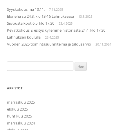
Syyskokous ma 10.11.
7.11.2025
Elorieha su 24.8. klo 13-16 Lahnuksessa
13.8.2025
Siivoustalkoot 6.5. klo 17.30
23.4.2025
Kevätkokous & esitys kyliemme historiasta 24.4. klo 17.30
Lahnuksen koululla
23.4.2025
Vuoden 2025 toimintasuunnitelma ja talousarvio
20.11.2024
Haku:
ARKISTOT
marraskuu 2025
elokuu 2025
huhtikuu 2025
marraskuu 2024